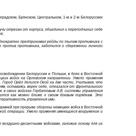
градском, Брянском, Центральном, 1-м и 2-м Белорусских
дучи отрезан от корпуса, объединил и переподчинил себе
ня
;
однократно предпринимал рейды по тылам противника с
е против противника
,
заботился о сбережении личного
в освобождении Белоруссии и Польши, в боях в Восточной
цких войск на Орловском направлении. Умело применяя
. Город Орёл делился Окой на две части. Учитывая, что
иям, оставаясь верен себе, отказался от фронтального
е в своих войсках Горбатовым А.В. системы управления
и
тся
как можно ближе к своим боевым порядкам. Это
оперативность управления ими
.
 армией при прорыве обороны немецких войск в Восточной
сской операции. Умело применяя имеющиеся вооружение и
л воздушно-десантными войсками,
заложив основу для их