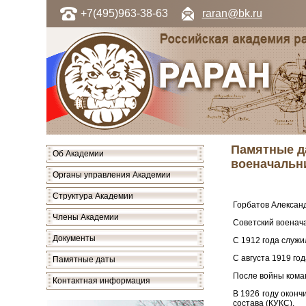
+7(495)963-38-63
raran@bk.ru
Памятные да
Об Академии
военачальни
Органы управления Академии
Структура Академии
Горбатов Александр
Члены Академии
Советский военачал
Документы
С 1912 года служи
С августа 1919 го
Памятные даты
После войны коман
Контактная информация
В 1926 году оконч
состава (КУКС).