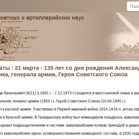
ты : 21 марта - 135 лет со дня рождения Алекса
ка, генерала армии, Героя Советского Союза
 Васильевич (9(21).3.1891 г. - 7.12.1973 г.) родился в крестьянской семье в
ьник, генерал армии (1955 г.), Герой Советского Союза (10.04.1945 г.).
л в русской армии. Участвовал в Первой мировой войне 1914-1918 гг. унтер-о
да в Красной армии. В Гражданскую войну был командиром эскадрона, кавалер
довал подразделениями и частями: кавалерийским полком, бригадой и дивиз
ил кавалерийские курсы усовершенствования командного состава, в 1930 го