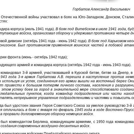
Горбатов Александр Васильевич
 Отечественной войны участвовал в боях на Юго-Западном, Донском, Сталин
стях:
дира корпуса (июль 1941 года).
В боях под Витебском в июле 1941 года, бу
тупающие войска, организовал оборону и удерживал противника четыре д
вой дивизии (октябрь 1941 года - июнь 1942 года).
В боях под Харьковом не
рнизонов
.
Был противником применения воинских частей в лобовой атак
рии фронта (июнь - октябрь 1942 года);
дующего армией и командира корпуса (октябрь 1942 года - июнь 1943 года).
 командовал 3-й армией, участвовавшей в Курской битве, битве за Днепр, 
1943 года 3-я армия Горбатова А.В. перешла в наступление против неме
 используя их успех, соединения его армии вышли на восточный берег Оки
ут привести к большим потерям личного состава, населения и разрушен
 этом успеху боев за город в значительной мере способствовало создани
блюдательных пунктов, когда командир подразделения или части наход
твлять непрерывное управление подразделениями и частями и повысить 
да был удостоен звания Героя Советского Союза за умелое руководство 3-й
я отличилась в боях с января по февраль 1945 года в ходе Восточно-Пру
ска прорвали долговременную оборону немецких войск
.
 был комендантом Берлина, командующим армиями, с 1950 года командова
 создания современных воздушно-десантных войск
.
ыл командующим войсками Прибалтийского военного округа.