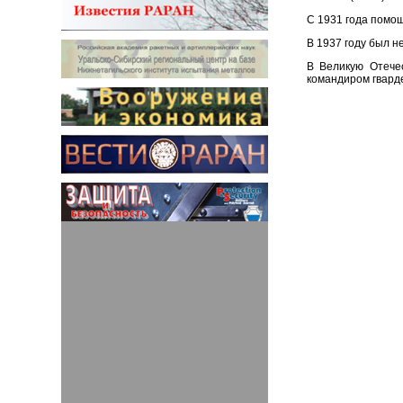
С 1931 года помощ
В 1937 году был н
В Великую Отечес
командиром гварде