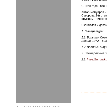
С 1958 года - вое
Автор мемуаров «
Суворова 2-й сте
оружием - пистол
Скончался 7 декаб
1.
Литература
:
1.1. Большая Сове
Дебит. 1972. - 608
1.2. Военный энцик
2.
Электронные и
2.1.
https://ru.ruw