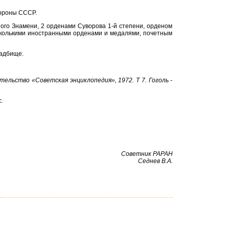
бороны СССР.
ого Знамени, 2 орденами Суворова 1-й степени, орденом
есколькими иностранными орденами и медалями, почетным
ладбище.
дательство «Советская энциклопедия», 1972. Т 7. Гоголь -
.
С
оветник РАРАН
Седнев В.А.