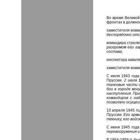
Во время Великой
фронтах в должно
заместителя коман
беспорядочно отс
командира стрелко
разгромом его га
состава
;
инспектора кавале
заместителя коман
С июля 1943 года
Пруссии.
2 июля 
танковые части и
бои в городе мог
наступления. При
командиров с на
позволяло осущес
10 апреля 1945 го
Пруссии.
Его арми
технику, его вой
С июня 1945 года
перевооружения и
В 1954-1958 гг. б