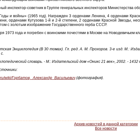
нный инспектор-советник в Группе генеральных инспекторов Министерства о
Годы и войны» (1965 год). Награжден 3 орденами Ленина, 4 орденами Красн
пени, орденами Кутузова 1-й и 2-й степени, 2 орденами Красной Звезды, н
етом с золотым изображение Государственного герба СССР.
ря 1973 года и погребен с воинскими почестями в Москве на Новодевичьем к
тская Энциклопедия (В 30 томах). Гл. ред. А. М. Прохоров. 3-е изд. М.: Из
 с.
лопедический словарь. - М.: Издательский дом «Оникс 21 век», 2002. - 1432 с
сточники
:
iki.ru/wiki/Горбатов,_Александр_Васильевич
(фотография).
Архив новостей в данной категории
Все новости