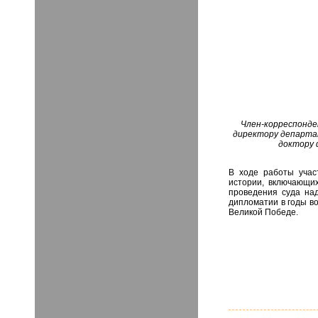
Член-корреспонде
директору департа
доктору 
В ходе работы учас
истории, включающи
проведения суда над
дипломатии в годы в
Великой Победе.