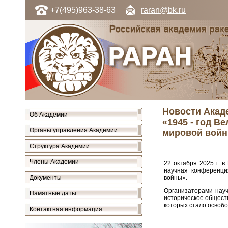
+7(495)963-38-63
raran@bk.ru
Новости Акад
Об Академии
«1945 - год В
Органы управления Академии
мировой войн
Структура Академии
Члены Академии
22 октября 2025 г. в
научная конференци
Документы
войны».
Организаторами науч
Памятные даты
историческое обществ
которых стало освоб
Контактная информация