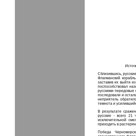
Источ
Сблизившись, русские
Флагманский корабль
заставив их выйти из
поспособствовал наз
русскими передовые 
последовали и осталь
неприятель обратилс
темнота и усилившийс
В результате сражен
русские - всего 21
исключительной сме
приходить в растерян
Победа Черноморс