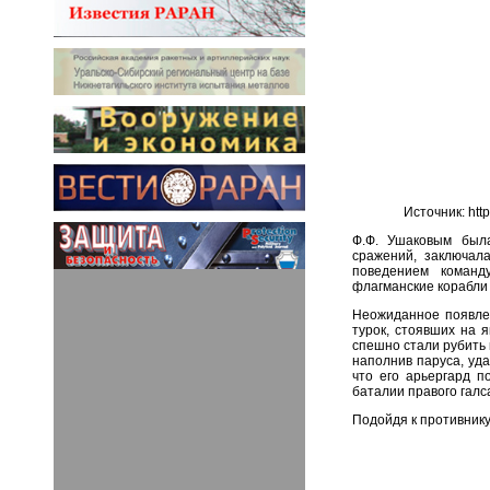
Источник: ht
Ф.Ф. Ушаковым была
сражений, заключал
поведением команд
флагманские корабли
Неожиданное появле
турок, стоявших на я
спешно стали рубить 
наполнив паруса, уда
что его арьергард п
баталии правого галс
Подойдя к противнику