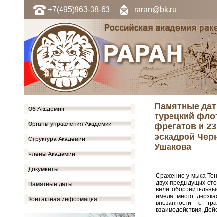
+7(495)963-38-63
raran@bk.ru
Памятные даты
Об Академии
турецкий флот
Органы управления Академии
фрегатов и 23
эскадрой Чер
Структура Академии
Ушакова
Члены Академии
Документы
Сражение у мыса Тенд
двух предыдущих сто
Памятные даты
вели оборонительные
имела место дерзка
Контактная информация
внезапности с гр
взаимодействия. Дей