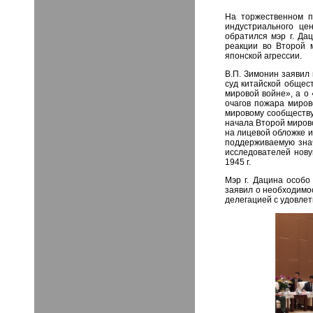
На торжественном п
индустриального це
обратился мэр г. Д
реакции во Второй 
японской агрессии.
В.П. Зимонин заявил 
суд китайской общес
мировой войне», а о
очагов пожара миров
мировому сообществу 
начала Второй миров
на лицевой обложке и
поддерживаемую знач
исследователей нову
1945 г.
Мэр г. Дацина особо
заявил о необходимо
делегацией с удовле