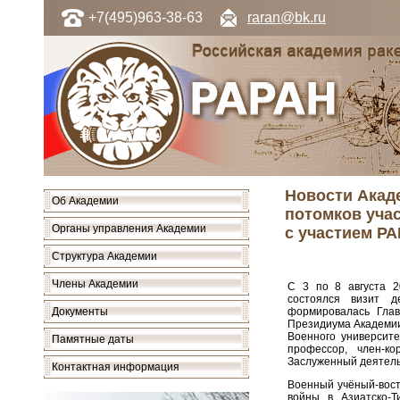
+7(495)963-38-63
raran@bk.ru
Новости Акаде
Об Академии
потомков учас
Органы управления Академии
с участием Р
Структура Академии
Члены Академии
С 3 по 8 августа 2
состоялся визит д
Документы
формировалась Гла
Президиума Академии
Военного университе
Памятные даты
профессор, член-ко
Заслуженный деятель 
Контактная информация
Военный учёный-вост
войны в Азиатско-Т