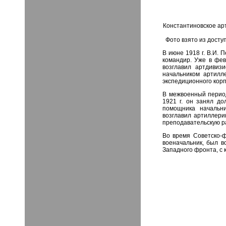
Константиновское арт
Фото взято из досту
В июне 1918 г. В.И. 
командир. Уже в фев
возглавил артдивиз
начальником артилл
экспедиционного корпу
В межвоенный период
1921 г. он занял до
помощника начальни
возглавил артиллери
преподавательскую ра
Во время Советско-ф
военачальник, был в
Западного фронта, с 