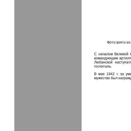
Фото взято из
С началом Великой О
командующим артилле
Любанской наступат
госпиталь.
В мае 1942 г. за у
мужество был награж