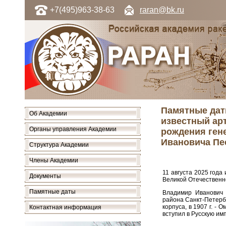
+7(495)963-38-63
raran@bk.ru
Памятные дат
Об Академии
известный арт
Органы управления Академии
рождения ген
Ивановича Пе
Структура Академии
Члены Академии
11 августа 2025 года
Документы
Великой Отечественно
Памятные даты
Владимир Иванович р
района Санкт-Петербу
корпуса, в 1907 г. - 
Контактная информация
вступил в Русскую им