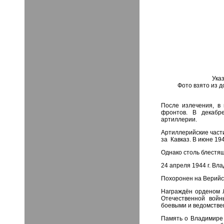
Указ
Фото взято из 
После излечения, в 
фронтов. В декабр
артиллерии.
Артиллерийские части
за Кавказ. В июне 194
Однако столь блестящ
24 апреля 1944 г. Вла
Похоронен на Верийск
Награждён орденом Л
Отечественной войн
боевыми и ведомств
Память о Владимире 