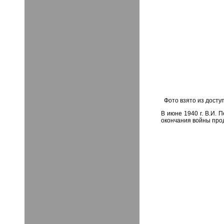
Фото взято из досту
В июне 1940 г. В.И. 
окончания войны про