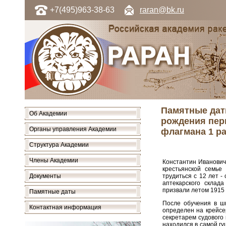
+7(495)963-38-63
raran@bk.ru
Памятные даты
Об Академии
рождения пер
Органы управления Академии
флагмана 1 р
Структура Академии
Члены Академии
Константин Иванович 
крестьянской семье
Документы
трудиться с 12 лет -
аптекарского склада
призвали летом 1915 
Памятные даты
После обучения в ш
Контактная информация
определен на крейсе
секретарем судового 
находился в самой г