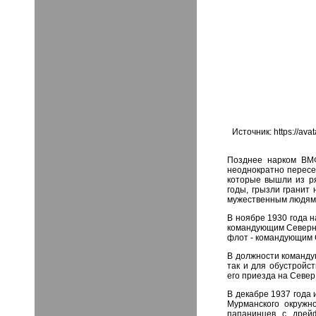
Источник: https://a
Позднее нарком ВМФ
неоднократно пересе
которые вышли из ря
годы, грызли гранит
мужественным людям
В ноябре 1930 года н
командующим Северно
флот - командующим 
В должности команду
так и для обустройс
его приезда на Север
В декабре 1937 года
Мурманского окружно
папанинцев с дрей