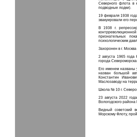
Северного флота в н
подводные лодки).
19 февраля 1938 год
эвакуировали его пер
В 1938 г. репресси
контрреволюционной 
признательных по
психологическим дав
Захоронен в г. Москв
2 августа 1965 года
города Североморска
Его именем названы 
назван большой ав
Константин Иванови
Маслозаводу на терри
Школа № 10 г. Северо
23 августа 2022 год
Вологодского района 
Видный советский в
Морскому Флоту, прой