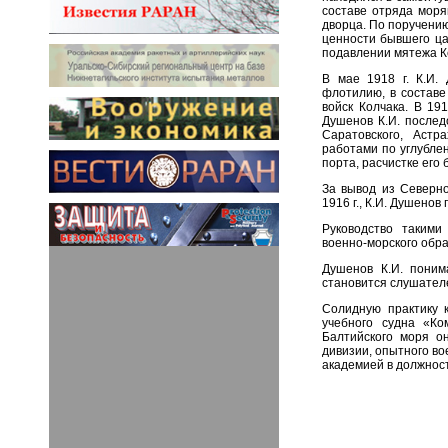
составе отряда моря
дворца. По поручени
ценности бывшего ца
подавлении мятежа Ке
В мае 1918 г. К.И.
флотилию, в составе
войск Колчака. В 19
Душенов К.И. послед
Саратовского, Астр
работами по углубле
порта, расчистке его 
За вывод из Северн
1916 г., К.И. Душено
Руководство такими
военно-морского обра
Душенов К.И. поним
становится слушателе
Солидную практику 
учебного судна «Ко
Балтийского моря о
дивизии, опытного во
академией в должност