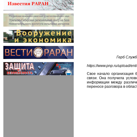
Герб Служб
https
://
www
.
pnp
.
ru
/
upload
/
enti
Свое начало организация б
связи. Она получила услов
информации между различ
переносе разговора в област