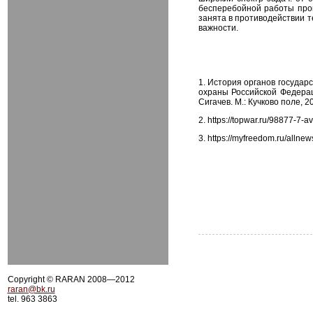
бесперебойной работы прог
занята в противодействии 
важности.
1.
История органов государ
охраны Российской Федерации
Сигачев. М.: Кучково поле, 2
2.
https://topwar.ru/98877-7-av
3.
https://myfreedom.ru/allnew
Copyright © RARAN 2008—2012
raran@bk.ru
tel. 963 3863