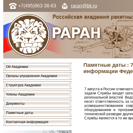
+7(495)963-38-63
raran@bk.ru
Памятные даты : 7
Об Академии
информации Феде
Органы управления Академии
Структура Академии
7 августа в России отмеча
задачи Службы входит орга
Члены Академии
региональной властей. Вед
несет ответственность за 
Документы
усовершенствованием сов
оборудованием и програм
Памятные даты
технической разведке други
Службы является в то же в
Контактная информация