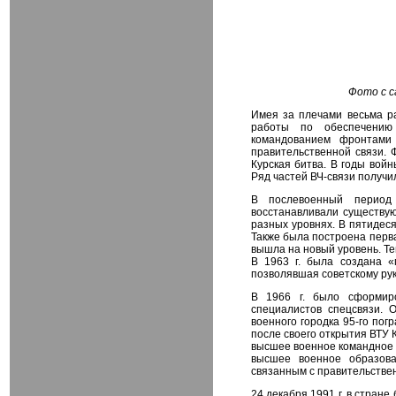
Фото с 
Имея за плечами весьма ра
работы по обеспечению 
командованием фронтами
правительственной связи. 
Курская битва. В годы вой
Ряд частей ВЧ-связи получ
В послевоенный период 
восстанавливали существу
разных уровнях. В пятидес
Также была построена перва
вышла на новый уровень. Те
В 1963 г. была создана «
позволявшая советскому ру
В 1966 г. было сформиро
специалистов спецсвязи. 
военного городка 95-го пог
после своего открытия ВТУ
высшее военное командное 
высшее военное образова
связанным с правительственн
24 декабря 1991 г. в стран