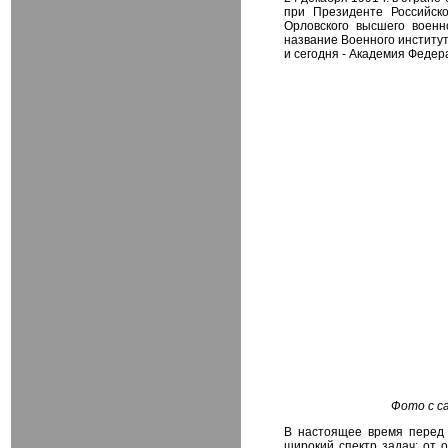
при Президенте Российск
Орловского высшего военн
название Военного институт
и сегодня - Академия Феде
Фото с с
В настоящее время перед
широкий спектр задач: от 