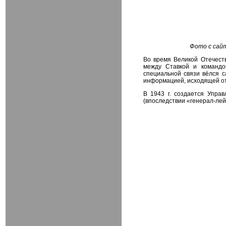
Фото с сай
Во время Великой Отечест
между Ставкой и командо
специальной связи вёлся 
информацией, исходящей от
В 1943 г. создается Управ
(впоследствии «генерал-лей