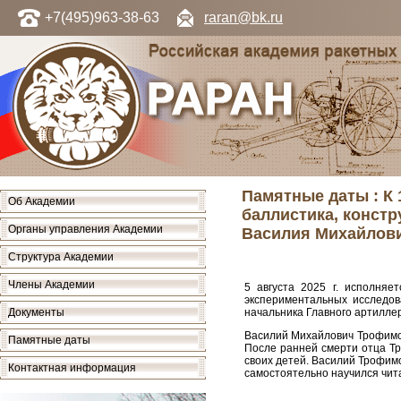
+7(495)963-38-63
raran@bk.ru
Памятные даты : К 
Об Академии
баллистика, констр
Органы управления Академии
Василия Михайлов
Структура Академии
Члены Академии
5 августа 2025 г. исполняе
экспериментальных исследов
Документы
начальника Главного артилле
Василий Михайлович Трофимов 
Памятные даты
После ранней смерти отца Тр
своих детей. Василий Трофим
Контактная информация
самостоятельно научился чита