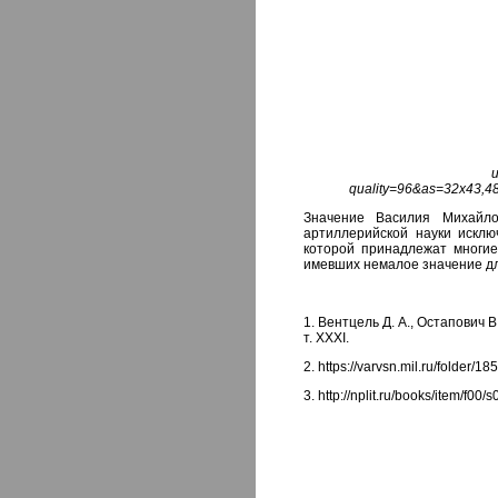
quality=96&as=32x43,
Значение Василия Михайло
артиллерийской науки исклю
которой принадлежат многие
имевших немалое значение д
1.
Вентцель Д. А., Остапович 
т. XXXI.
2.
https://varvsn.mil.ru/folder/18
3.
http://nplit.ru/books/item/f00