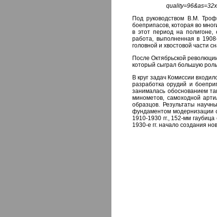
quality=96&as=32
Под руководством В.М. Тро
боеприпасов, которая во мног
в этот период на полигоне,
работа, выполненная в 1908-
головной и хвостовой части с
После Октябрьской революции
который сыграл большую роль
В круг задач Комиссии входи
разработка орудий и боепри
занималась обоснованием так
минометов, самоходной арти
образцов. Результаты научны
фундаментом модернизации со
1910-1930 гг., 152-мм гаубиц
1930-е гг. начало создания н