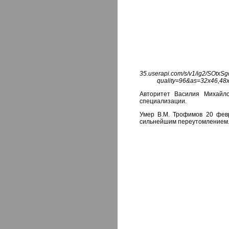
35.userapi.com/s/v1/ig2/S
quality=96&as=32x46,48
Авторитет Василия Михайло
специализации.
Умер В.М. Трофимов 20 февр
сильнейшим переутомлением.