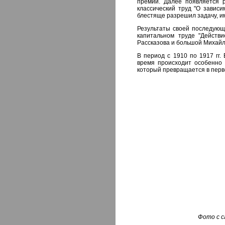
премии. Далее появляется 
классический труд "О зависи
блестяще разрешил задачу, и
Результаты своей последующе
капитальном труде "Действ
Рассказова и большой Михайл
В период с 1910 по 1917 гг.
время происходит особенно 
который превращается в перв
Фото с с