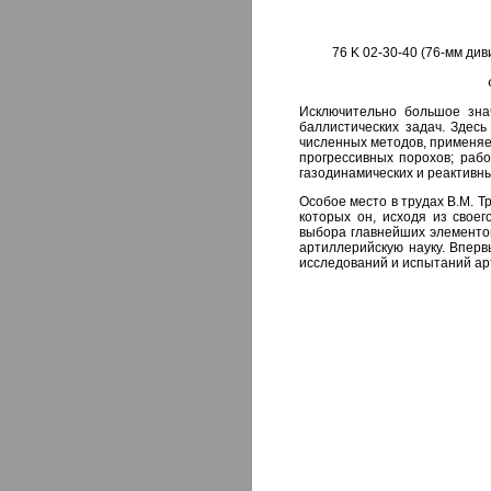
76 K 02-30-40 (76-мм ди
Исключительно большое зна
баллистических задач. Здес
численных методов, применяе
прогрессивных порохов; раб
газодинамических и реактивн
Особое место в трудах В.М. 
которых он, исходя из свое
выбора главнейших элементов
артиллерийскую науку. Вперв
исследований и испытаний ар