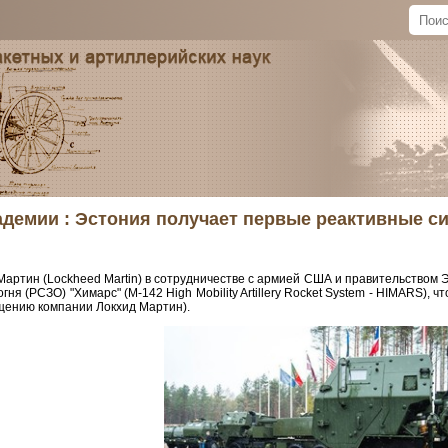
адемии : Эстония получает первые реактивные с
артин (Lockheed Martin) в сотрудничестве с армией США и правительством 
гня (РСЗО) "Химарс" (M-142 High Mobility Artillery Rocket System - HIMARS),
щению компании Локхид Мартин).