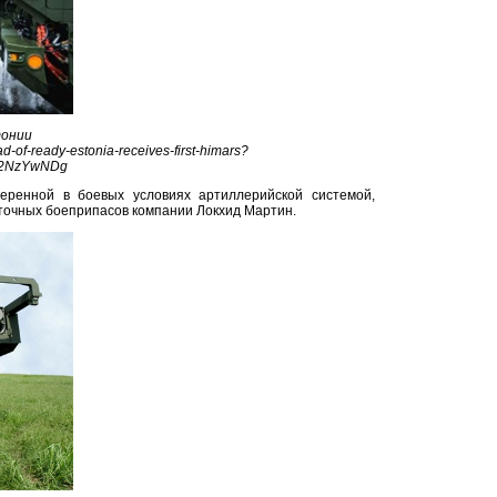
тонии
f-ready-estonia-receives-first-himars?
A2NzYwNDg
еренной в боевых условиях артиллерийской системой,
оточных боеприпасов компании Локхид Мартин.