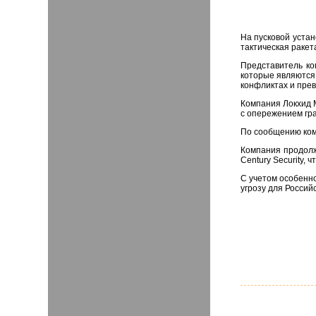
На пусковой уста
тактическая ракет
Представитель ко
которые являются
конфликтах и пре
Компания Локхид М
с опережением гр
По сообщению ком
Компания продолж
Century Security,
С учетом особенн
угрозу для Россий