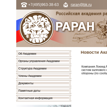
+7(495)963-38-63
raran@bk.ru
Новости Ак
Об Академии
Органы управления Академии
Компания Локхид М
Структура Академии
систем залпового о
обороны (по сооб
Члены Академии
Документы
Памятные даты
Контактная информация