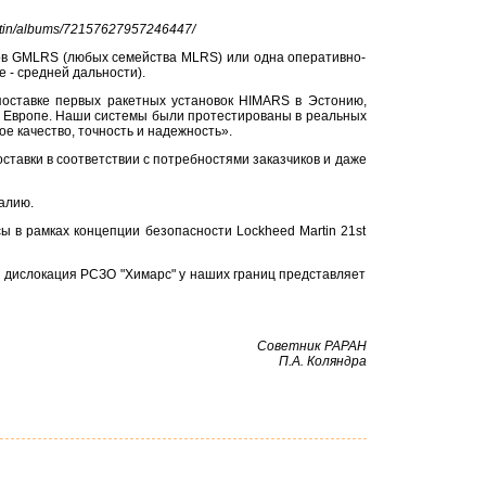
rtin/albums/72157627957246447/
дов GMLRS (любых семейства MLRS) или одна оперативно-
 - средней дальности).
поставке первых ракетных установок HIMARS в Эстонию,
в Европе. Наши системы были протестированы в реальных
е качество, точность и надежность».
ставки в соответствии с потребностями заказчиков и даже
алию.
 в рамках концепции безопасности Lockheed Martin 21st
 дислокация РСЗО "Химарс" у наших границ представляет
Советник РАРАН
П.А. Коляндра