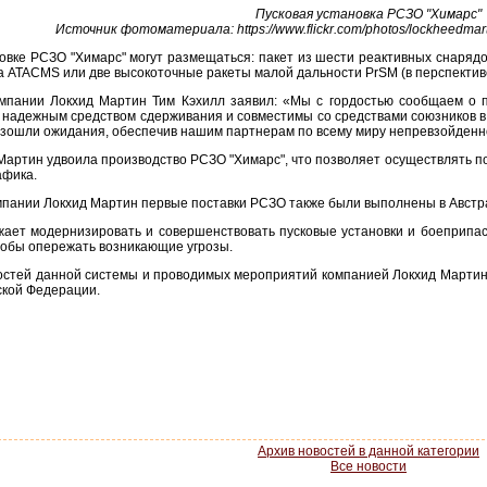
Пусковая установка РСЗО "Химарс"
Источник фотоматериала: https://www.flickr.com/photos/lockheedma
новке РСЗО "Химарс" могут размещаться: пакет из шести реактивных снаря
а ATACMS или две высокоточные ракеты малой дальности PrSM (в перспективе
мпании Локхид Мартин Тим Кэхилл заявил: «Мы с гордостью сообщаем о 
 надежным средством сдерживания и совместимы со средствами союзников 
взошли ожидания, обеспечив нашим партнерам по всему миру непревзойденно
артин удвоила производство РСЗО "Химарс", что позволяет осуществлять по
афика.
пании Локхид Мартин первые поставки РСЗО также были выполнены в Австр
ает модернизировать и совершенствовать пусковые установки и боеприпасы
 чтобы опережать возникающие угрозы.
остей данной системы и проводимых мероприятий компанией Локхид Мартин
ской Федерации.
Архив новостей в данной категории
Все новости