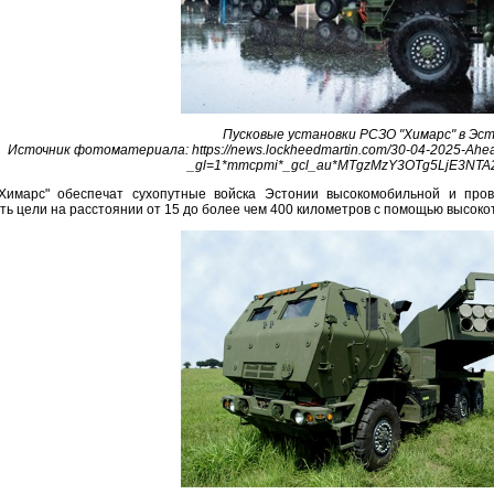
Пусковые установки РСЗО "Химарс" в Эс
Источник фотоматериала: https://news.lockheedmartin.com/30-04-2025-Ahead-o
_gl=1*mmcpmi*_gcl_au*MTgzMzY3OTg5LjE3NT
Химарс" обеспечат сухопутные войска Эстонии высокомобильной и пров
ь цели на расстоянии от 15 до более чем 400 километров с помощью высок