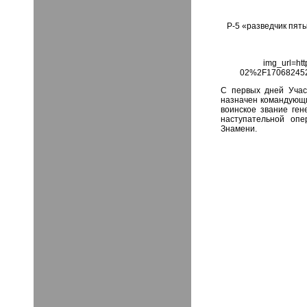
Р-5 «разведчик пят
img_url=h
02%2F1706824527
С первых дней Учас
назначен командующи
воинское звание ген
наступательной опе
Знамени.