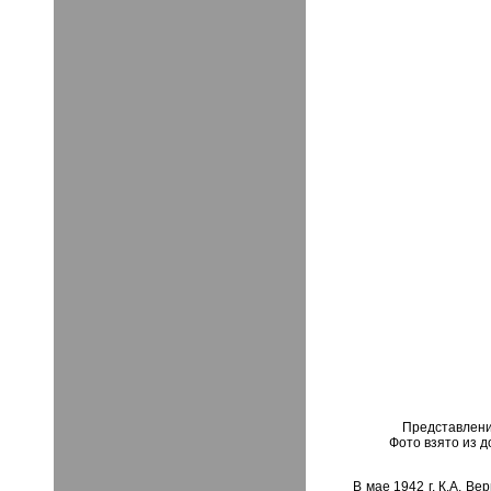
Представлени
Фото взято из д
В мае 1942 г. К.А. В