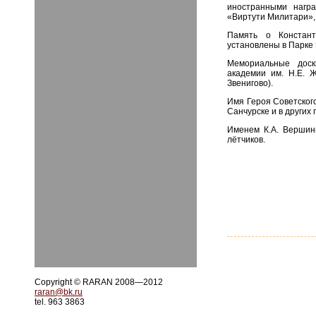
иностранными награ
«Виртути Милитари»,
Память о Констант
установлены в Парке 
Мемориальные доск
академии им. Н.Е. Ж
Звенигово).
Имя Героя Советского
Санчурске и в других 
Именем К.А. Вершин
лётчиков.
Copyright © RARAN 2008—2012
raran@bk.ru
tel. 963 3863