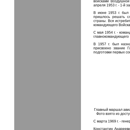
войсками Воздушной
апреля 1953 г. - 1-й
В июне 1953 г. был
пришлось решать с
страны. Вся истреби
командующего Войск
С мая 1954 г. - кома
главнокомандующего 
В 1957 г. был назн
присвоено звание Г
подготовки первых со
Главный маршал авиа
Фото взято из досту
С марта 1969 г. - ге
Константин Андрееви