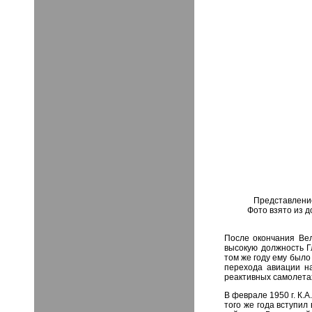
Представление
Фото взято из д
После окончания Вел
высокую должность 
том же году ему было
перехода авиации н
реактивных самолета
В феврале 1950 г. К.
того же года вступил