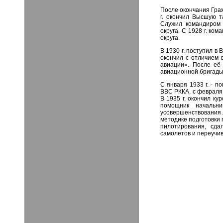
После окончания Граж
г. окончил Высшую т
Служил командиром 
округа. С 1928 г. ко
округа.
В 1930 г. поступил в
окончил с отличием 
авиации». После её
авиационной бригады 
С января 1933 г. - п
ВВС РККА, с февраля 
В 1935 г. окончил ку
помощник начальн
усовершенствования л
методике подготовки 
пилотирования, сда
самолетов и переучив