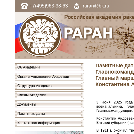
+7(495)963-38-63
raran@bk.ru
Памятные даты
Об Академии
Главнокоманд
Органы управления Академии
Главный марш
Константина 
Структура Академии
Члены Академии
3 июня 2025 года 
Документы
военачальника, уч
Главнокомандующего 
Памятные даты
Константин Андрееви
Вятской губернии (нын
Контактная информация
В 1911 г. окончил т