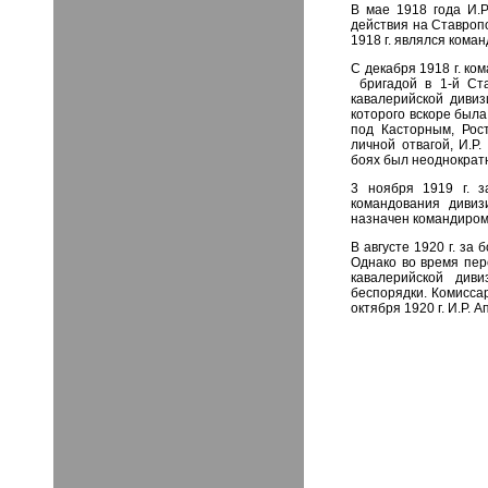
В мае 1918 года И.Р
действия на Ставропо
1918 г. являлся кома
С декабря 1918 г. ком
бригадой в 1-й Ста
кавалерийской дивиз
которого вскоре была
под Касторным, Рос
личной отвагой, И.Р
боях был неоднократ
3 ноября 1919 г. з
командования дивиз
назначен командиром 
В августе 1920 г. за
Однако во время пер
кавалерийской див
беспорядки. Комиссар
октября 1920 г. И.Р. 