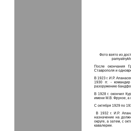
Фото взято из дост
pamyatnykh-
После окончания Г
Ставрополя и одновр
В 1923 г. И.Р. Апана
1930 гг. - команди
разоружению бандфо
В 1928 г. окончил К
имени М.В. Фрунзе, а 
С октября 1929 по 19
В 1932 г. И.Р. Апан
назначение на должн
округе, а затем, с о
кавалерии.