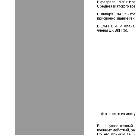
В феврале 1938 г. И
Среднеазиатского вое
С января 1941 г. - 
присвоено звание ге
В 1941 г. И. Р. Апа
члены ЦК ВКП (б).
Фото взято из доступ
Внес существенный 
военных действий, ра
По его приказу за 5