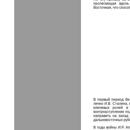
пролегающая вдоль
Восточная, что спосо
В первый период Ве
лично И.В. Сталина,
ключевых ролей в
контрнаступление под
направить на запад 
дальневосточных рубе
В годы войны И.Р. А