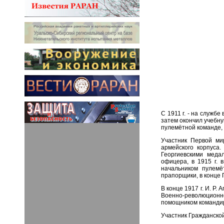
С 1911 г. - на служб
затем окончил учебну
пулемётной команде,
Участник Первой мир
армейского корпуса
Георгиевскими меда
офицера, в 1915 г. 
начальником пулемё
прапорщики, в конце
В конце 1917 г. И. Р
Военно-революционно
помощником командира
Участник Гражданско