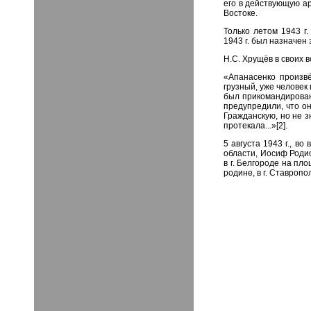
его в действующую ар
Востоке.
Только летом 1943 г
1943 г. был назначе
Н.С. Хрущёв в своих 
«Апанасенко произвё
грузный, уже человек
был прикомандирован
предупредили, что он
Гражданскую, но не з
протекала...»[2].
5 августа 1943 г., в
области, Иосиф Роди
в г. Белгороде на пл
родине, в г. Ставропо