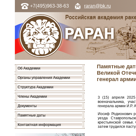
+7(495)963-38-63
raran@bk.ru
Памятные дат
Об Академии
Великой Отече
Органы управления Академии
генерал арми
Структура Академии
Члены Академии
3 (15) апреля 2025
военачальника, уча
Документы
генерала армии И.Р. 
Иосиф Родионович ро
Памятные даты
уезда Ставропольск
крестьянской семье.
Контактная информация
затем трудился пасту