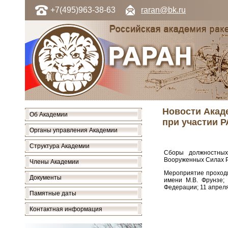
+7(495)963-38-63
raran@bk.ru
Новости Акад
Об Академии
при участии 
Органы управления Академии
Структура Академии
Сборы должностных
Вооруженных Силах Ро
Члены Академии
Мероприятие проходи
Документы
имени М.В. Фрунзе;
Федерации; 11 апреля
Памятные даты
Контактная информация