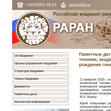
+7(495)963-38-63
raran@bk.ru
Памятные дат
Об Академии
техники, акад
Органы управления Академии
рождения ген
Структура Академии
Члены Академии
12 февраля 2025 г. и
космической техники
Документы
инженерной академи
Циолковского, начал
космического вооруж
Памятные даты
Ю.А. Яшину.
Контактная информация
Юрий Алексеевич род
началом войны был эв
артиллерийскую шк