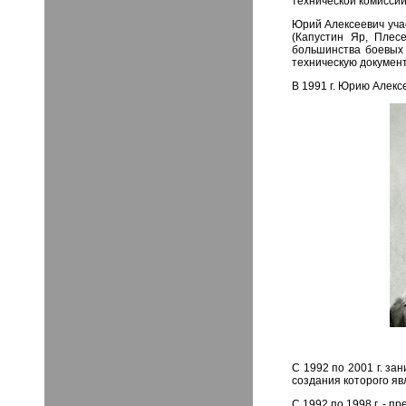
технической комисси
Юрий Алексеевич учас
(Капустин Яр, Плес
большинства боевых 
техническую докумен
В 1991 г. Юрию Алекс
С 1992 по 2001 г. за
создания которого яв
С 1992 по 1998 г. - 