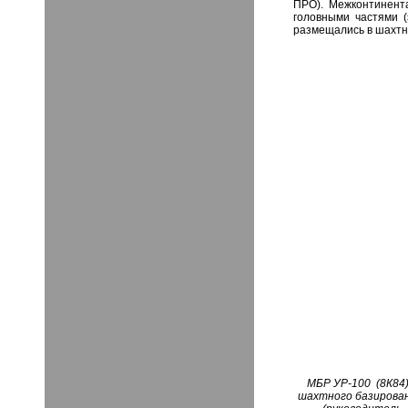
ПРО). Межконтинент
головными частями 
размещались в шахтны
МБР УР-100 (8К84
шахтного базирован