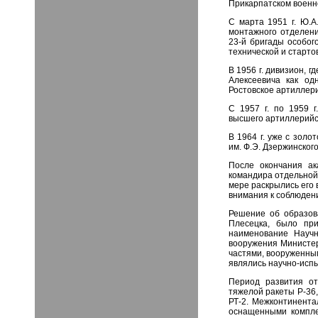
Прикарпатском военно
С марта 1951 г. Ю.А
монтажного отделени
23-й бригады особог
технической и старто
В 1956 г. дивизион, 
Алексеевича как од
Ростовское артиллер
С 1957 г. по 1959 г
высшего артиллерийск
В 1964 г. уже с зол
им. Ф.Э. Дзержинского
После окончания ак
командира отдельной 
мере раскрылись его
внимания к соблюден
Решение об образов
Плесецка, было при
наименование Научн
вооружения Министер
частями, вооруженным
являлись научно-исп
Период развития от
тяжелой ракеты Р-36
РТ-2. Межконтинент
оснащенными компле