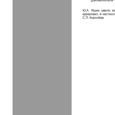
(руководитель 
Ю.А. Яшин умело ко
курировал, в частно
С.П. Королёва.