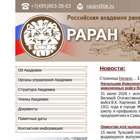
+7(495)963-38-63
raran@bk.ru
Новости:
Об Академии
1
Страницы:
Начало
...
Органы управления Академии
Начальник Инженерн
инженерных войск В
Структура Академии
31 июля 2026 г. исп
Великой Отечествен
Члены Академии
войск В.К. Харченко.
1911 года в городе 
Документы
школу и профшколу в
предприятиях в Сумах 
Памятные даты
Ориентир для нынеш
Контактная информация
15 июля Тульский го
выдающихся выпускни