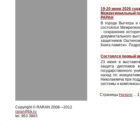
19-20 июня 2026 год
Межрегиональный па
РАРАН
В городе Вытегра и 
состоялся Межрегио
- сохранение истори
документального выс
защитников Оштинско
Книга памяти».
Подро
Состоялся первый в
23 июня в выставоч
защита дипломов в
государственного ун
назад по инициатив
Николаевича при под
системы и комплексы»
1
Страницы:
Начало
...
Copyright © RARAN 2008—2012
raran@bk.ru
tel. 963 3863
.