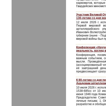
наркоматов, которые
Гвардейских минометн
Участник Великой От
130-летию со дня р
12 июля 2026 г. исп
Первой мировой во
артиллерийского уп
Иванович Волкотрубе
губернии (ныне - Под
мировой войны был пр
Конференция «Научно
реальность, взгляд 
Конференция, посвя
важным событием, с
мысли. Проведённа
(ассоциированный чл
её завтрашний ден
предвосхищает сразу 
К 80-летию со дня 
Академии артиллери
10 июля 2026 г. исп
1538-685сс от 10 ию
июня 1946 года Кома
Председателю Сове
личные письма: 1. Об
разработке и обобщен