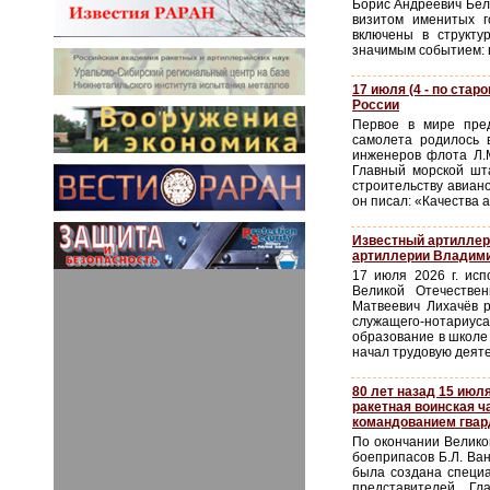
Борис Андреевич Бело
визитом именитых г
включены в структу
значимым событием: в
17 июля (4 - по ста
России
Первое в мире пред
самолета родилось 
инженеров флота Л.М
Главный морской шт
строительству авиано
он писал: «Качества 
Известный артиллери
артиллерии Владими
17 июля 2026 г. исп
Великой Отечествен
Матвеевич Лихачёв р
служащего-нотариуса
образование в школе 
начал трудовую деяте
80 лет назад 15 июл
ракетная воинская ч
командованием гвард
По окончании Велико
боеприпасов Б.Л. Ва
была создана специа
представителей Гл