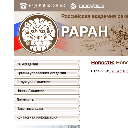
+7(495)963-38-63
raran@bk.ru
Новости:
Ново
Об Академии
Страницы:
1
2
3
4
5
6
7
Органы управления Академии
Структура Академии
Члены Академии
Документы
Памятные даты
Контактная информация